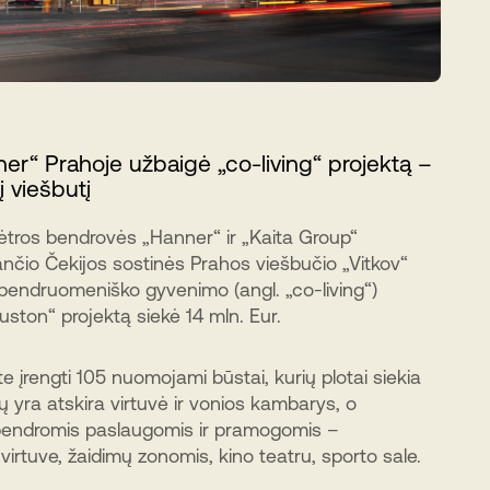
er“ Prahoje užbaigė „co-living“ projektą –
 viešbutį
lėtros bendrovės „Hanner“ ir „Kaita Group“
nčio Čekijos sostinės Prahos viešbučio „Vitkov“
jį bendruomeniško gyvenimo (angl. „co-living“)
uston“ projektą siekė 14 mln. Eur.
e įrengti 105 nuomojami būstai, kurių plotai siekia
 yra atskira virtuvė ir vonios kambarys, o
 bendromis paslaugomis ir pramogomis –
irtuve, žaidimų zonomis, kino teatru, sporto sale.