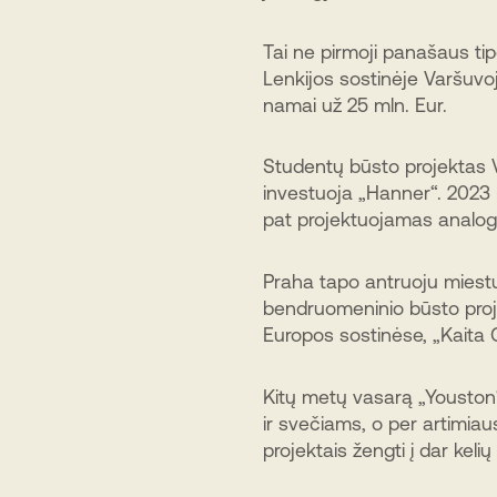
Tai ne pirmoji panašaus tip
Lenkijos sostinėje Varšuvo
namai už 25 mln. Eur.
Studentų būsto projektas Va
investuoja „Hanner“. 2023 
pat projektuojamas analogi
Praha tapo antruoju miestu
bendruomeninio būsto proj
Europos sostinėse, „Kaita G
Kitų metų vasarą „Youston
ir svečiams, o per artimia
projektais žengti į dar keli