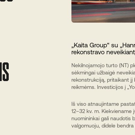
„Kaita Group“ su „Hann
rekonstravo neveikiantį
IS
Nekilnojamojo turto (NT) p
sėkmingai užbaigė neveikia
rekonstrukciją, pritaikant 
reikmėms. Investicijos į „Yo
Iš viso atnaujintame pastat
12–32 kv. m. Kiekviename jų
nuomininkai gali naudotis
valgomuoju, didele bendra v