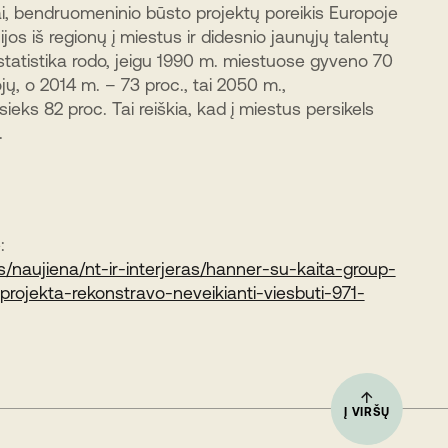
i, bendruomeninio būsto projektų poreikis Europoje
jos iš regionų į miestus ir didesnio jaunųjų talentų
statistika rodo, jeigu 1990 m. miestuose gyveno 70
ų, o 2014 m. – 73 proc., tai 2050 m.,
ieks 82 proc. Tai reiškia, kad į miestus persikels
.
:
as/naujiena/nt-ir-interjeras/hanner-su-kaita-group-
projekta-rekonstravo-neveikianti-viesbuti-971-
Į VIRŠŲ