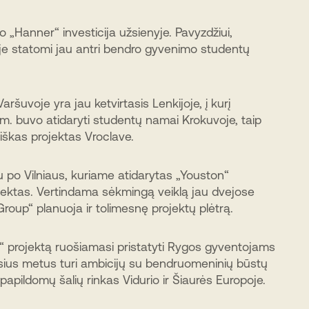
o „Hanner“ investicija užsienyje. Pavyzdžiui,
je statomi jau antri bendro gyvenimo studentų
ršuvoje yra jau ketvirtasis Lenkijoje, į kurį
m. buvo atidaryti studentų namai Krokuvoje, taip
škas projektas Vroclave.
 po Vilniaus, kuriame atidarytas „Youston“
ektas. Vertindama sėkmingą veiklą jau dvejose
roup“ planuoja ir tolimesnę projektų plėtrą.
“ projektą ruošiamasi pristatyti Rygos gyventojams
usius metus turi ambicijų su bendruomeninių būstų
ų papildomų šalių rinkas Vidurio ir Šiaurės Europoje.