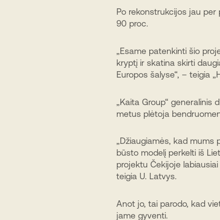
Po rekonstrukcijos jau pe
90 proc.
„Esame patenkinti šio proje
kryptį ir skatina skirti dau
Europos šalyse“, – teigia 
„Kaita Group“ generalinis d
metus plėtoja bendruomenin
„Džiaugiamės, kad mums p
būsto modelį perkelti iš Lie
projektu Čekijoje labiausia
teigia U. Latvys.
Anot jo, tai parodo, kad vie
jame gyventi.