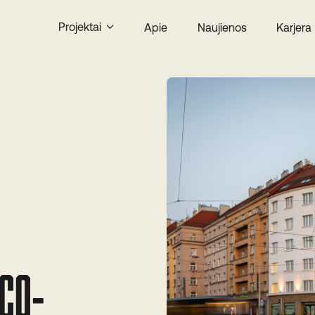
Projektai
Apie
Naujienos
Karjera
Visi
Nuomai
Pardavimui
CO-