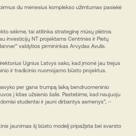
r pirmus du mėnesius komplekso užimtumas pasiekė
kto sėkme, tai atitinka strateginę mūsų plėtros
giau investicijų NT projektams Centrinės ir Pietų
„Hanner“ valdybos pirmininkas Arvydas Avulis.
irektorius Ugnius Latvys sako, kad įmonė jau trejus
io ir tradicinio nuomojamo būsto projektus.
avyko per gana trumpą laiką bendruomeninio
tuvos į kitas užsienio šalis. Pastebime, kad naujuoju
i domisi studentai ir jauni dirbantys asmenys“, –
tinis jaunimas šį būsto modelį pripažįsta bei svarsto