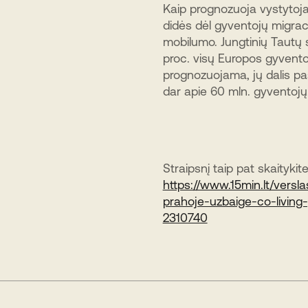
Kaip prognozuoja vystytoja
didės dėl gyventojų migraci
mobilumo. Jungtinių Tautų 
proc. visų Europos gyventoj
prognozuojama, jų dalis pas
dar apie 60 mln. gyventojų
Straipsnį taip pat skaitykite
https://www.15min.lt/versl
prahoje-uzbaige-co-living-
2310740