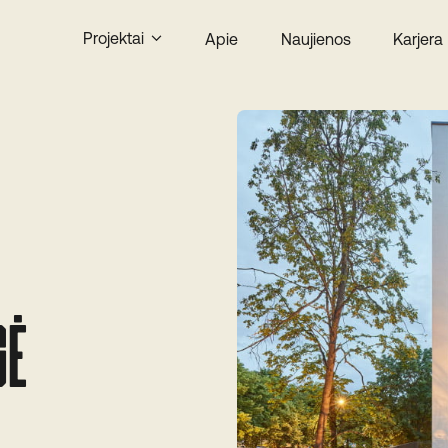
Projektai
Apie
Naujienos
Karjera
Visi
Nuomai
Pardavimui
GĖ