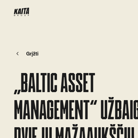
Grįžti
„BALTIC ASSET
MANAGEMENT“ UŽBAI
DVIEJŲ MAŽAAUKŠČIŲ