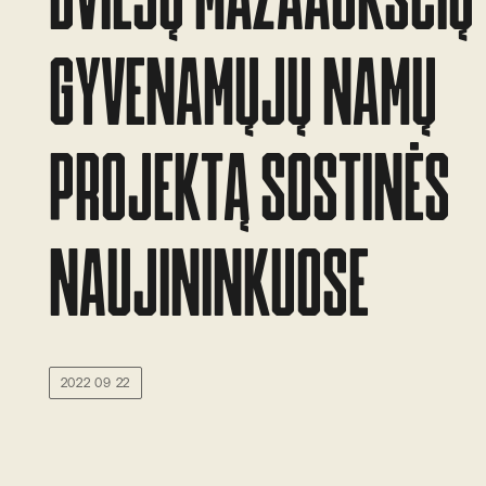
GYVENAMŲJŲ NAMŲ
PROJEKTĄ SOSTINĖS
NAUJININKUOSE
2022 09 22